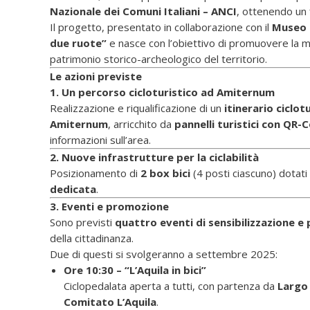
Nazionale dei Comuni Italiani – ANCI
, ottenendo un
Il progetto, presentato in collaborazione con il
Museo 
due ruote”
e nasce con l’obiettivo di promuovere la mobil
patrimonio storico-archeologico del territorio.
Le azioni previste
1. Un percorso cicloturistico ad Amiternum
Realizzazione e riqualificazione di un
itinerario ciclot
Amiternum
, arricchito da
pannelli turistici con QR-
informazioni sull’area.
2. Nuove infrastrutture per la ciclabilità
Posizionamento di
2 box bici
(4 posti ciascuno) dotati d
dedicata
.
3. Eventi e promozione
Sono previsti
quattro eventi di sensibilizzazione 
della cittadinanza.
Due di questi si svolgeranno a settembre 2025:
Ore 10:30 – “L’Aquila in bici”
Ciclopedalata aperta a tutti, con partenza da
Largo
Comitato L’Aquila
.