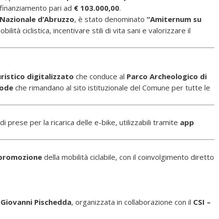
 finanziamento pari ad
€ 103.000,00
.
Nazionale d’Abruzzo
, è stato denominato
“Amiternum su
ità ciclistica, incentivare stili di vita sani e valorizzare il
uristico digitalizzato
che conduce al
Parco Archeologico di
Code
che rimandano al sito istituzionale del Comune per tutte le
i prese per la ricarica delle e-bike, utilizzabili tramite
app
e promozione
della mobilità ciclabile, con il coinvolgimento diretto
 Giovanni Pischedda
, organizzata in collaborazione con il
CSI –