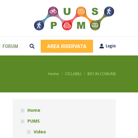
Login
FORUM
AREA RISERVATA
Cerca
Login
FORUM
AREA RISERVATA
Cerca
You are here:
Home
CICLABILI
BICI IN COMUNE
Home
PUMS
Video